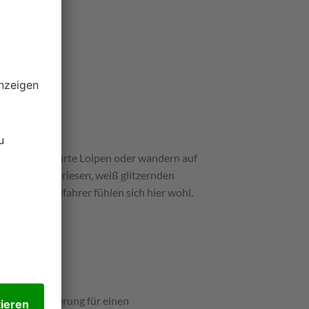
ch frisch gespurte Loipen oder wandern auf
reisten Baumriesen, weiß glitzernden
geher und Skifahrer fühlen sich hier wohl.
fekte Inszenierung für einen