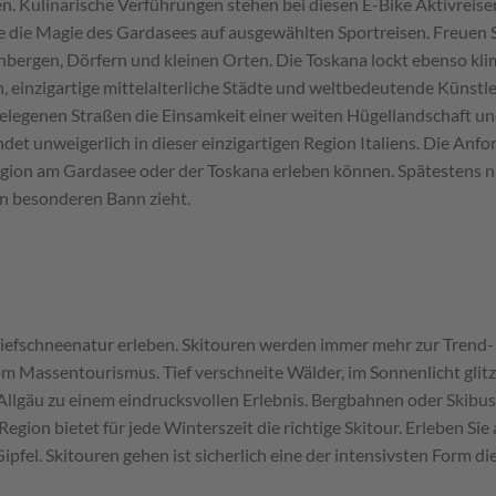
en. Kulinarische Verführungen stehen bei diesen E-Bike Aktivreis
e die Magie des Gardasees auf ausgewählten Sportreisen. Freuen Si
gen, Dörfern und kleinen Orten. Die Toskana lockt ebenso klimati
len, einzigartige mittelalterliche Städte und weltbedeutende Künst
gelegenen Straßen die Einsamkeit einer weiten Hügellandschaft u
ndet unweigerlich in dieser einzigartigen Region Italiens. Die Anf
 Region am Gardasee oder der Toskana erleben können. Spätestens 
en besonderen Bann zieht.
 Tiefschneenatur erleben. Skitouren werden immer mehr zur Trend
om Massentourismus. Tief verschneite Wälder, im Sonnenlicht glit
llgäu zu einem eindrucksvollen Erlebnis. Bergbahnen oder Skibush
egion bietet für jede Winterszeit die richtige Skitour. Erleben Si
ipfel. Skitouren gehen ist sicherlich eine der intensivsten Form d