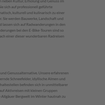
en neben Kultur, Erholung und Genuss im
e sich auf professionell geführte
sch, kulturell und kulinarisch zu einer
ler. Sie werden Bauwerke, Landschaft und
nd lassen sich auf Radwanderungen in den
orderungen bei den E-Bike-Touren sind so
nach einer dieser wunderbaren Radreisen
- und Genussalternative. Unsere erfahrenen
zernde Schneefelder, idyllische Almen und
altestellen befinden sich in unmittelbarer
e auf Aktivreisen mit kleinen Gruppen
ie Allgäuer Bergwelt im Winter hautnah zu