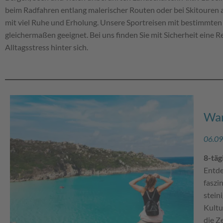
beim Radfahren entlang malerischer Routen oder bei Skitouren 
mit viel Ruhe und Erholung. Unsere Sportreisen mit bestimmten
gleichermaßen geeignet. Bei uns finden Sie mit Sicherheit eine 
Alltagsstress hinter sich.
Wan
06.09
8-tä
Entde
faszi
stein
Kultu
die Ze