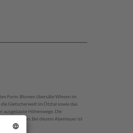
hsten Form. Blumen übersäte Wiesen im
, die Gletscherwelt im Ötztal sowie das
über ausgebaute Höhenwege. Die
ker der Alpen. Bei diesem Abenteuer ist