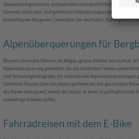
abwechslungsreichen, entspannten und sportlichen Urlaub. Ob 
Sommer nicht sein. Auf geführten Wanderungen zeigen wir Ihne
kristallklaren Bergseen. Genießen Sie viel Natur, Ruhe und Erho
Alpenüberquerungen für Bergb
Blumen übersäte Wiesen im Allgäu, grüne Wälder im Lechtal, Schl
Alpenüberquerung genießen Sie die schönsten Seiten unberührt
und Schwierigkeitsgrade, für individuelle Alpenüberquerungen
Geführte Touren über die Alpen gemeinsam mit geschulten Reis
die Alpen überquert, erlebt die Natur in ihrer ursprünglichsten
unbedingt erleben sollte.
Fahrradreisen mit dem E-Bike