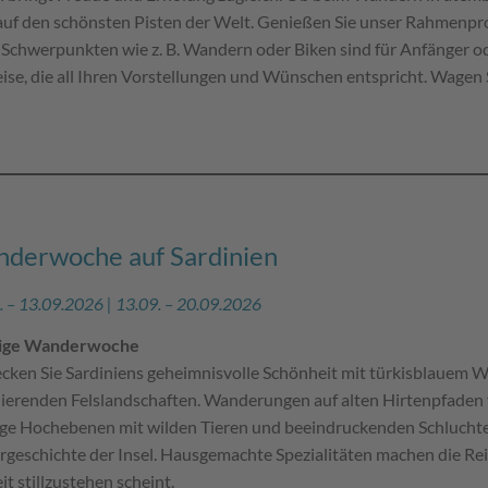
auf den schönsten Pisten der Welt. Genießen Sie unser Rahmenpr
 Schwerpunkten wie z. B. Wandern oder Biken sind für Anfänger o
Reise, die all Ihren Vorstellungen und Wünschen entspricht. Wagen
derwoche auf Sardinien
. – 13.09.2026 | 13.09. – 20.09.2026
gige Wanderwoche
cken Sie Sardiniens geheimnisvolle Schönheit mit türkisblauem 
nierenden Felslandschaften. Wanderungen auf alten Hirtenpfaden 
ige Hochebenen mit wilden Tieren und beeindruckenden Schluchten
rgeschichte der Insel. Hausgemachte Spezialitäten machen die Reis
it stillzustehen scheint.