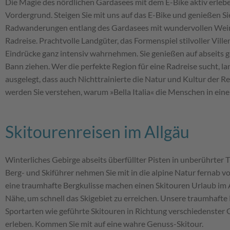
Die Magie des nördlichen Gardasees mit dem E-Bike aktiv erleb
Vordergrund. Steigen Sie mit uns auf das E-Bike und genießen Si
Radwanderungen entlang des Gardasees mit wundervollen Weinber
Radreise. Prachtvolle Landgüter, das Formenspiel stilvoller Vil
Eindrücke ganz intensiv wahrnehmen. Sie genießen auf abseits 
Bann ziehen. Wer die perfekte Region für eine Radreise sucht, la
ausgelegt, dass auch Nichttrainierte die Natur und Kultur der
werden Sie verstehen, warum »Bella Italia« die Menschen in ein
Skitourenreisen im Allgäu
Winterliches Gebirge abseits überfüllter Pisten in unberührter
Berg- und Skiführer nehmen Sie mit in die alpine Natur fernab v
eine traumhafte Bergkulisse machen einen Skitouren Urlaub im A
Nähe, um schnell das Skigebiet zu erreichen. Unsere traumhafte R
Sportarten wie geführte Skitouren in Richtung verschiedenster G
erleben. Kommen Sie mit auf eine wahre Genuss-Skitour.