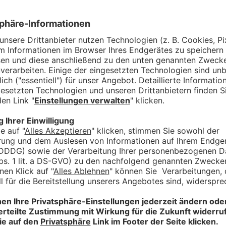
ETAILS
ANMELDUNG
enüberquerung Komfort
. – 12.09.2026 | 20.09. – 26.09.2026
gige Alpenüberquerung
nserer neu ins Leben gerufenen Komfort Alpenüberquerung bieten
ingt in einer Hütte übernachten möchten, eine super Alternative.
nänderungen können Sie täglich im Tal übernachten. Das Hotel b
en trotzdem die Alpenüberquerung in ihrer ganzen Vielfalt. Zusätz
 eingeplant, wo Sie Meran ganz nach Ihren Vorlieben erleben kön