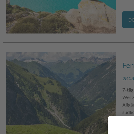
D
Fer
28.08
7-tä
Wer z
Allgä
südli
Alpen
von d