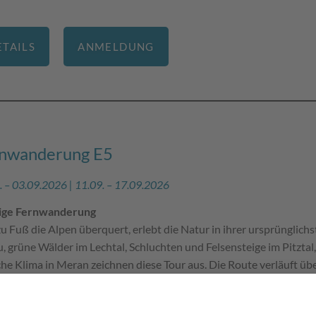
ETAILS
ANMELDUNG
nwanderung E5
. – 03.09.2026 | 11.09. – 17.09.2026
gige Fernwanderung
u Fuß die Alpen überquert, erlebt die Natur in ihrer ursprünglic
u, grüne Wälder im Lechtal, Schluchten und Felsensteige im Pitztal
che Klima in Meran zeichnen diese Tour aus. Die Route verläuft 
überquerung von Oberstdorf nach Meran ist der Fernwanderklassi
er Übernachtung bis zur Rückreise für alles gesorgt.