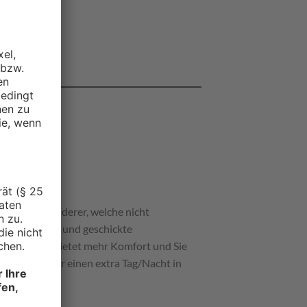
 wir für Wanderer, welche nicht
 Durch kleine und geschickte
zw. Pension bietet mehr Komfort und Sie
lich haben wir einen extra Tag/Nacht in
nen.