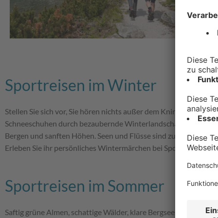
D
Sportreisen im Winter
Stellen Sie sich vor, Sie hören nichts außer dem Knirschen des 
Schneeschuhen durch bezaubernde Winterlandschaften im Allgäu
Bergen und sanften Höhen. Seen und Flüsse sind zu Eis erstarrt, d
Erleben Sie ihr persönliches Wintermärchen bei Sportreisen im 
Sportreisen im Sommer
Saftig grüne Almen, schattige Wälder, klare Bergseen, idyllische