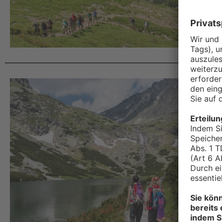
D
Alp
06.09
7-tä
Mit u
unbed
Route
erleb
Meran