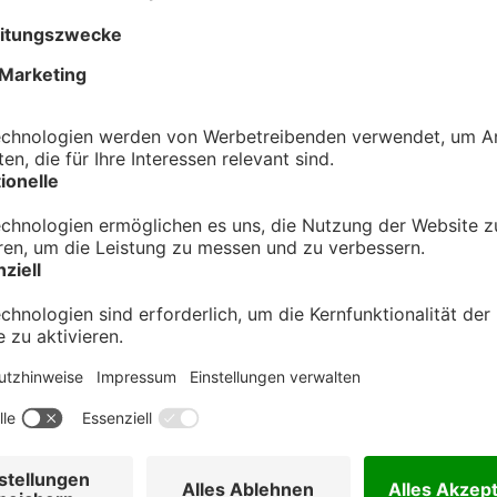
ETAILS
ANMELDUNG
Schnees unter Ihren Wanderschuhen. Sie gleiten mit den Skiern dur
. Der Winter taucht das Allgäu in schneebedeckte Wälder mit ve
er Himmel ist blau und die Luft frisch und klar. Langläufer, Touren
Winter.
 Bauernhöfe und Hütten. Die Kulturlandschaft im Allgäu ist die per