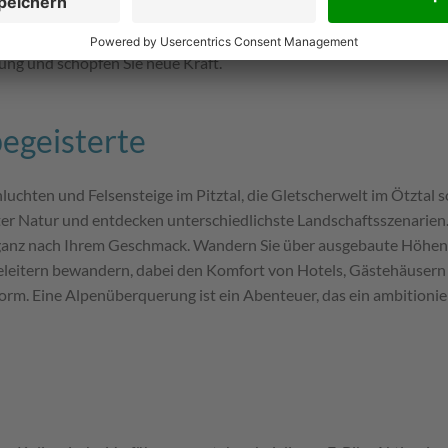
Mountainbiken, Wandern, Bergsteigen, Golfen und mehr – abwech
n die schönsten Almen, wandern gemeinsam beim Sonnenaufgang z
lung und schöpfen Sie neue Kraft.
egeisterte
uchten und Felsensteige im Pitztal, die Gletscherwelt im Ötztal s
er Natur und entdecken unterschiedlichste Landschaftsszenarien
 ganz nach Ihrem Geschmack. Wandern Sie über ausgebaute Höhen
eleitern bewandern, dabei den Komfort von Hotels, Gästehäuser
 Form. Eine Alpenüberquerung ist ein Abenteuer, das ein ambitioni