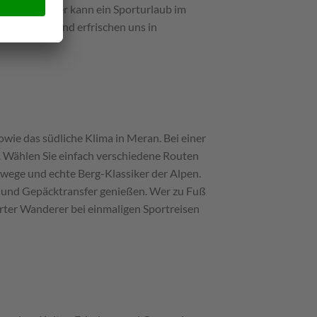
slungsreicher kann ein Sporturlaub im
um Gipfel und erfrischen uns in
owie das südliche Klima in Meran. Bei einer
. Wählen Sie einfach verschiedene Routen
wege und echte Berg-Klassiker der Alpen.
n und Gepäcktransfer genießen. Wer zu Fuß
erter Wanderer bei einmaligen Sportreisen